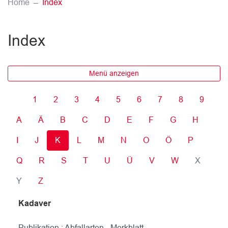
(ausgewählt)
Home
Index
Index
Menü anzeigen
1
2
3
4
5
6
7
8
9
A
Ä
B
C
D
E
F
G
H
I
J
K
L
M
N
O
Ö
P
Q
R
S
T
U
Ü
V
W
X
Y
Z
Kadaver
Publikation : Abfallarten - Merkblatt