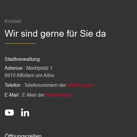
Fussbereich
Kontakt
Wir sind gerne für Sie da
Stadtverwaltung
Adresse :
Marktplatz 1
8910 Affoltern am Albis
Telefon :
Telefonummern der
Abteilungen
E-Mail :
E-Mail der
Abteilungen
Socials
stadt-affoltern-am-albis
@StadtAffolternamAlbis
Öffnungszeiten