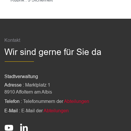
Fussbereich
Kontakt
Wir sind gerne für Sie da
Stadtverwaltung
Adresse :
Marktplatz 1
8910 Affoltern am Albis
Telefon :
Telefonummern der
Abteilungen
E-Mail :
E-Mail der
Abteilungen
Socials
stadt-affoltern-am-albis
@StadtAffolternamAlbis