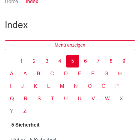
(ausgewählt)
Home
Index
Index
Menü anzeigen
1
2
3
4
5
6
7
8
9
A
Ä
B
C
D
E
F
G
H
I
J
K
L
M
N
O
Ö
P
Q
R
S
T
U
Ü
V
W
X
Y
Z
5 Sicherheit
Rubrik : 5 Sicherheit