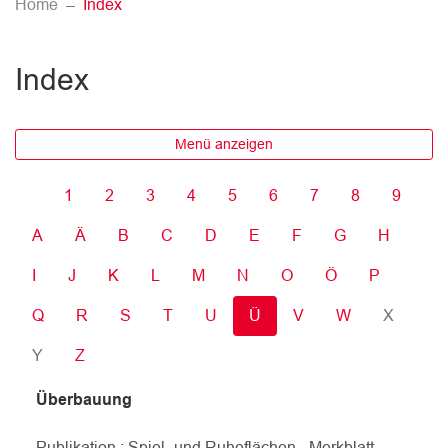
(ausgewählt)
Home
Index
Index
Menü anzeigen
1
2
3
4
5
6
7
8
9
A
Ä
B
C
D
E
F
G
H
I
J
K
L
M
N
O
Ö
P
Q
R
S
T
U
Ü
V
W
X
Y
Z
Überbauung
Publikation : Spiel- und Ruheflächen - Merkblatt