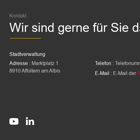
Kontakt
Wir sind gerne für Sie 
Stadtverwaltung
Adresse :
Marktplatz 1
Telefon :
Telefonum
8910 Affoltern am Albis
E-Mail :
E-Mail der
A
Socials
stadt-affoltern-am-albis
@StadtAffolternamAlbis