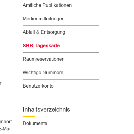
Amtliche Publikationen
Medienmitteilungen
Abfall & Entsorgung
SBB-Tageskarte
(
Raumreservationen
a
u
Wichtige Nummern
s
r
g
Benutzerkonto
e
w
ä
Inhaltsverzeichnis
h
l
innert
Dokumente
t
E-Mail