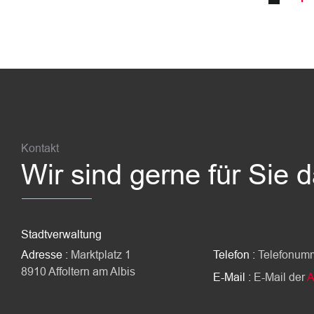
Fussbereich
Kontakt
Wir sind gerne für Sie 
Stadtverwaltung
Adresse :
Marktplatz 1
Telefon :
Telefonum
8910 Affoltern am Albis
E-Mail :
E-Mail der
A