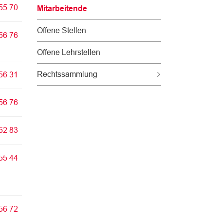
55 70
Mitarbeitende
(
Offene Stellen
56 76
a
u
Offene Lehrstellen
s
g
Rechtssammlung
56 31
e
w
56 76
ä
h
52 83
l
t
)
55 44
56 72