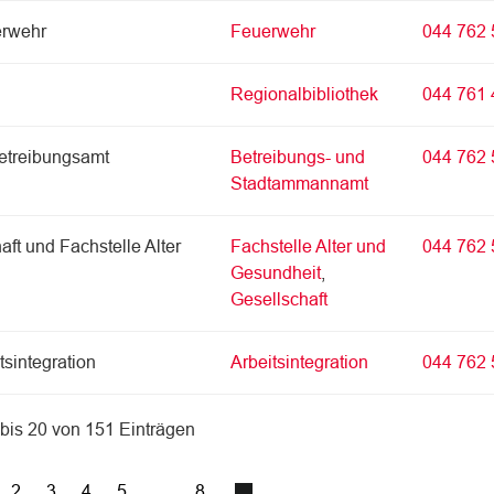
erwehr
Feuerwehr
044 762 
Regionalbibliothek
044 761 
etreibungsamt
Betreibungs- und
044 762 
Stadtammannamt
aft und Fachstelle Alter
Fachstelle Alter und
044 762 
Gesundheit
,
Gesellschaft
sintegration
Arbeitsintegration
044 762 
 bis 20 von 151 Einträgen
2
3
4
5
…
8