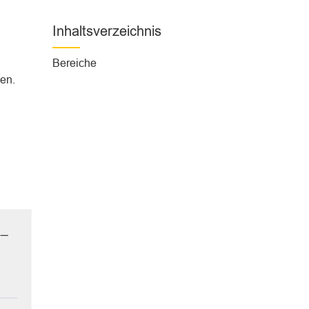
h
l
Inhaltsverzeichnis
t
)
Bereiche
hen.