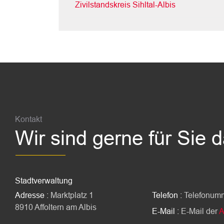
Zivilstandskreis Sihltal-Albis
Fussbereich
Kontakt
Wir sind gerne für Sie 
Stadtverwaltung
Adresse :
Marktplatz 1
Telefon :
Telefonum
8910 Affoltern am Albis
E-Mail :
E-Mail der
A