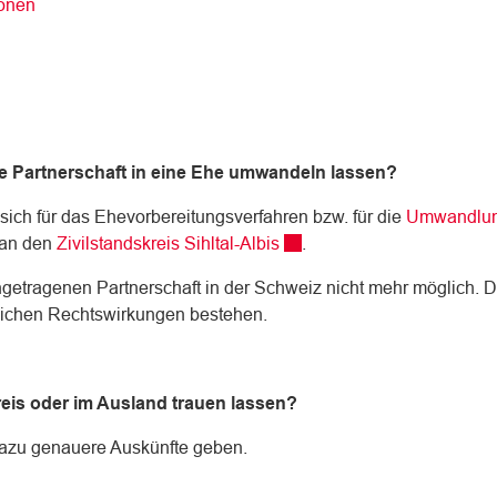
(ausgewählt)
ionen
ne Partnerschaft in eine Ehe umwandeln lassen?
sich für das Ehevorbereitungsverfahren bzw. für die
Umwandlun
erner Link wird in einem neuen Fenster geöffnet.
Externer Link wird in einem
an den
Zivilstandskreis Sihltal-Albis
.
ngetragenen Partnerschaft in der Schweiz nicht mehr möglich. D
leichen Rechtswirkungen bestehen.
reis oder im Ausland trauen lassen?
rd in einem neuen Fenster geöffnet.
azu genauere Auskünfte geben.