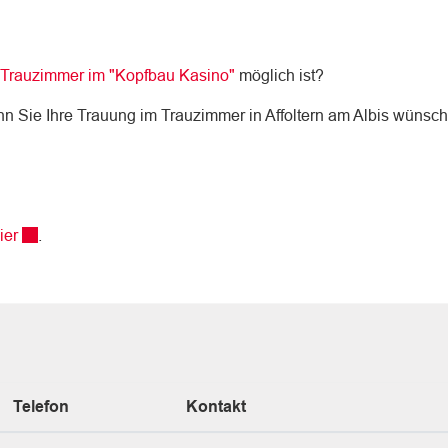
Trauzimmer im "Kopfbau Kasino"
möglich ist?
enn Sie Ihre Trauung im Trauzimmer in Affoltern am Albis wünsc
Externer Link wird in einem neuen Fenster geöffnet.
ier
.
Telefon
Kontakt