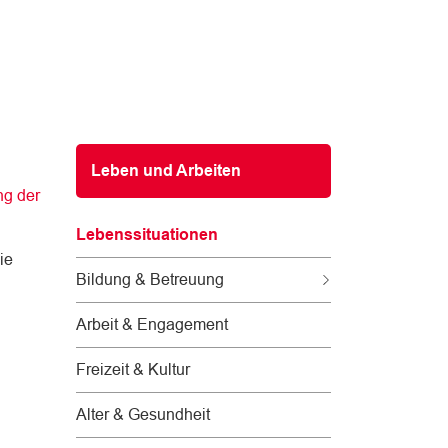
Subnavigation
Leben und Arbeiten
g der
 neuen Fenster geöffnet.
Lebenssituationen
ie
(
Bildung & Betreuung
a
u
Arbeit & Engagement
s
g
Freizeit & Kultur
e
w
Alter & Gesundheit
ä