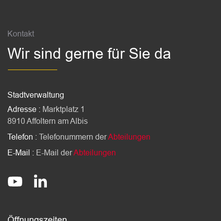
Fussbereich
Kontakt
Wir sind gerne für Sie da
Stadtverwaltung
Adresse :
Marktplatz 1
8910 Affoltern am Albis
Telefon :
Telefonummern der
Abteilungen
E-Mail :
E-Mail der
Abteilungen
Socials
stadt-affoltern-am-albis
@StadtAffolternamAlbis
Öffnungszeiten