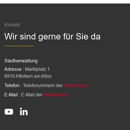
Fussbereich
Kontakt
Wir sind gerne für Sie da
Stadtverwaltung
Adresse :
Marktplatz 1
8910 Affoltern am Albis
Telefon :
Telefonummern der
Abteilungen
E-Mail :
E-Mail der
Abteilungen
Socials
stadt-affoltern-am-albis
@StadtAffolternamAlbis