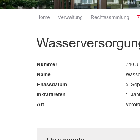
Home
Verwaltung
Rechtssammlung
7
Wasserversorgung
Nummer
740.3
Name
Wasser
Erlassdatum
5. Se
Inkrafttreten
1. Jan
Art
Veror