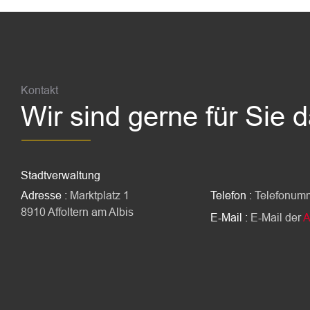
Fussbereich
Kontakt
Wir sind gerne für Sie 
Stadtverwaltung
Adresse :
Marktplatz 1
Telefon :
Telefonum
8910 Affoltern am Albis
E-Mail :
E-Mail der
A