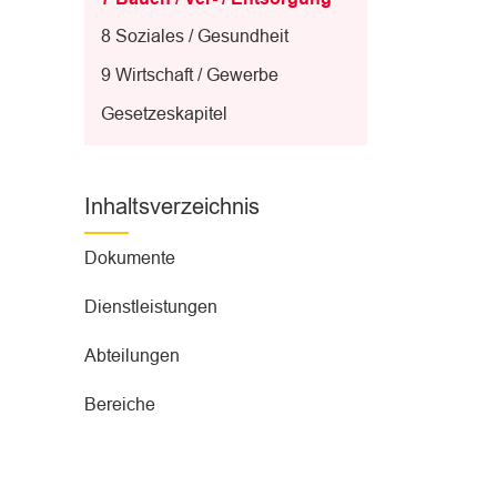
(
8 Soziales / Gesundheit
a
9 Wirtschaft / Gewerbe
u
s
Gesetzeskapitel
g
e
w
Inhaltsverzeichnis
ä
h
Dokumente
l
t
Dienstleistungen
)
Abteilungen
Bereiche