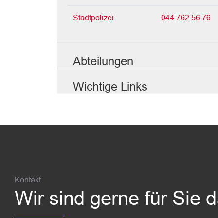
Stadtpolizei
044 762 56 76
Abteilungen
Wichtige Links
Fussbereich
Kontakt
Wir sind gerne für Sie 