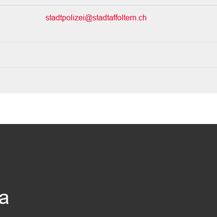
stadtpolizei@stadtaffoltern.ch
da