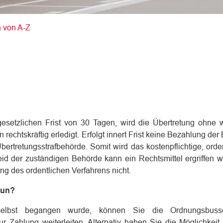
(ausgewählt)
n von A-Z
gesetzlichen Frist von 30 Tagen, wird die Übertretung ohne w
chtskräftig erledigt. Erfolgt innert Frist keine Bezahlung der
ertretungsstrafbehörde. Somit wird das kostenpflichtige, orde
eid der zuständigen Behörde kann ein Rechtsmittel ergriffen 
ng des ordentlichen Verfahrens nicht.
tun?
t selbst begangen wurde, können Sie die Ordnungsbus
 Zahlung weiterleiten. Alternativ haben Sie die Möglichkeit