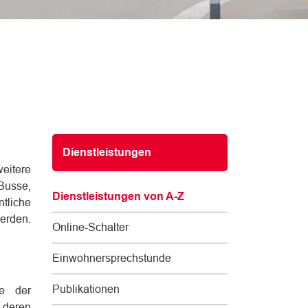
Subnavigation
Dienstleistungen
eitere
 Busse,
Dienstleistungen von A-Z
ntliche
werden.
(
Online-Schalter
a
u
Einwohnersprechstunde
s
g
Publikationen
se der
e
, deren