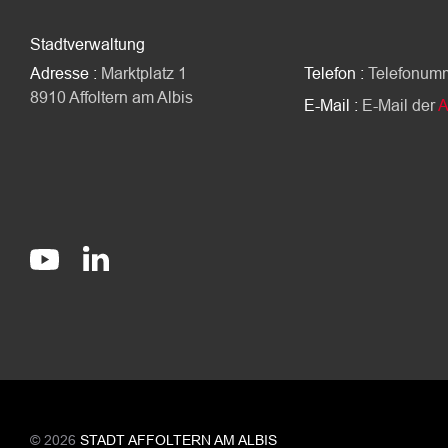
Stadtverwaltung
Adresse :
Marktplatz 1
Telefon :
Telefonum
8910 Affoltern am Albis
E-Mail :
E-Mail der
A
Socials
stadt-affoltern-am-albis
@StadtAffolternamAlbis
© 2026
STADT AFFOLTERN AM ALBIS