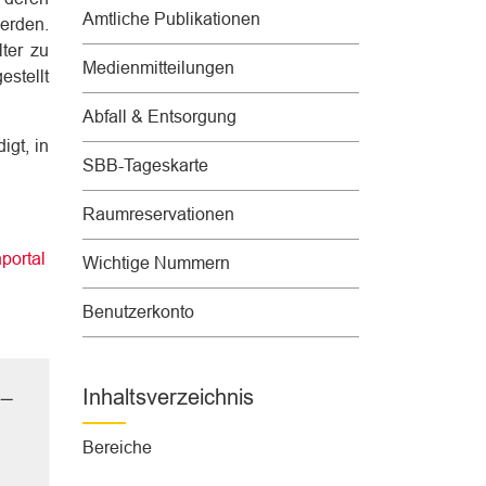
w
Amtliche Publikationen
erden.
ä
ter zu
Medienmitteilungen
h
stellt
l
Abfall & Entsorgung
t
igt, in
)
SBB-Tageskarte
Raumreservationen
portal
Wichtige Nummern
Benutzerkonto
Inhaltsverzeichnis
Bereiche