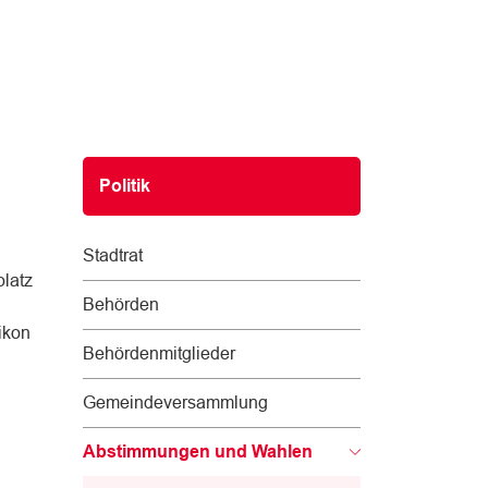
Subnavigation
Politik
Stadtrat
latz
Behörden
ikon
Behördenmitglieder
Gemeindeversammlung
Abstimmungen und Wahlen