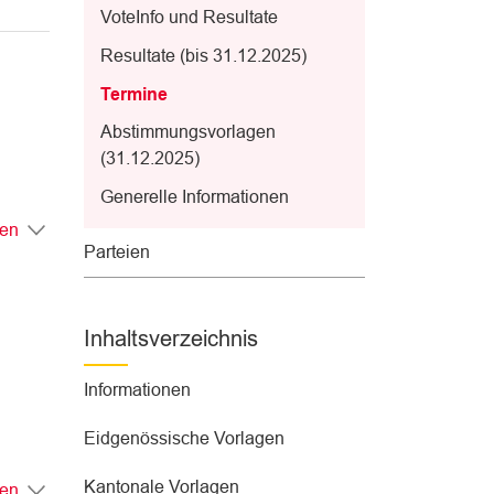
VoteInfo und Resultate
Resultate (bis 31.12.2025)
Termine
(
Abstimmungsvorlagen
a
(31.12.2025)
u
Generelle Informationen
s
gen
g
Parteien
e
w
ä
Inhaltsverzeichnis
h
l
Informationen
t
)
Eidgenössische Vorlagen
Kantonale Vorlagen
gen