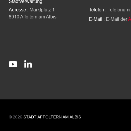
Stadtverwaltung
Adresse :
Marktplatz 1
Telefon :
Telefonum
8910 Affoltern am Albis
E-Mail :
E-Mail der
A
Socials
stadt-affoltern-am-albis
@StadtAffolternamAlbis
© 2026
STADT AFFOLTERN AM ALBIS