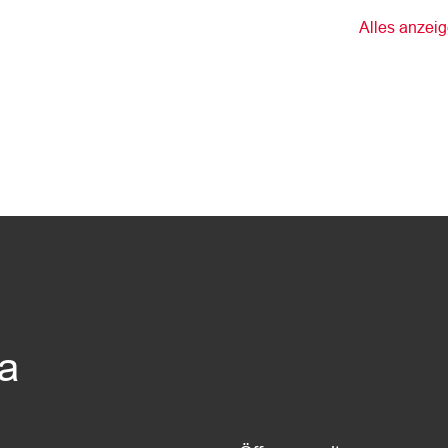
Alles anzei
da