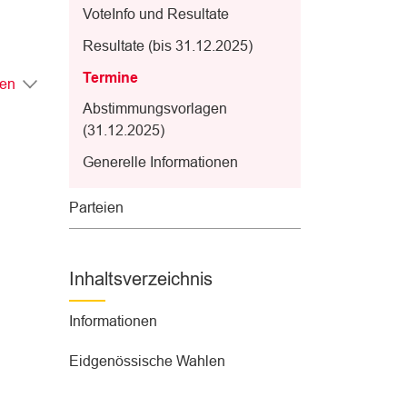
VoteInfo und Resultate
Resultate (bis 31.12.2025)
Termine
gen
(
Abstimmungsvorlagen
a
(31.12.2025)
u
Generelle Informationen
s
g
Parteien
e
w
ä
Inhaltsverzeichnis
h
l
Informationen
t
)
Eidgenössische Wahlen