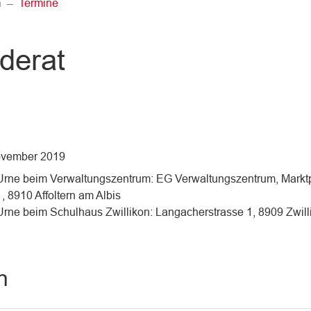
(ausgewählt)
n
Termine
derat
ovember 2019
Urne beim Verwaltungszentrum: EG Verwaltungszentrum, Marktp
1, 8910 Affoltern am Albis
Urne beim Schulhaus Zwillikon: Langacherstrasse 1, 8909 Zwill
n