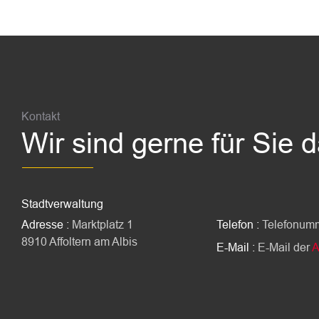
Fussbereich
Kontakt
Wir sind gerne für Sie 
Stadtverwaltung
Adresse :
Marktplatz 1
Telefon :
Telefonum
8910 Affoltern am Albis
E-Mail :
E-Mail der
A