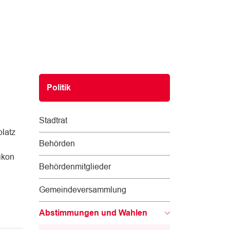
Subnavigation
Politik
Stadtrat
latz
Behörden
ikon
Behördenmitglieder
Gemeindeversammlung
Abstimmungen und Wahlen